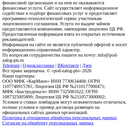
финансовой организации и на нем не оказываются
финансовые услуги. Сайт осуществляет информационное
содействие в подборе финансовых услуг и предоставляет
программно-технологический сервис участникам
лицензионного соглашения. Услуги по выдаче займов
предоставляются компаниями, имеющими лицензию ЦБ РФ.
Предоставленная информация взята из открытых источников
рекламодателей.
Информация на сайте не является публичной офертой и носит
информационно-справочный характер.
По вопросам сотрудничества пишите на почту: info@pod-
zalog-pts.ru
Telegram
|
Одноклассники
|
ВКонтакте
|
Дзен
Все права защищены. © «pod-zalog-pts» 2026
Наши партнеры:
ООО МФК «КарМани» ИНН 7730634468; ОГРН
1107746915781; Лицензия ЦБ РФ №2110177000471;
МФК «Быстроденьги» ИНН 7325081622; ОГРН
1087325005899; Лицензия ЦБ РФ №2110573000002;
Условия и ставки ломбардов могут незначительно отличаться,
полные условия и пример договора размещен на
официальных сайтах данных организаций.
Политика в отношении обработки персональных данных
Согласие на обработку персональных данных